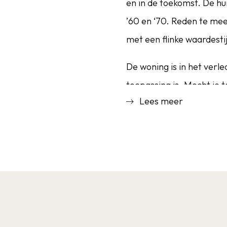
en in de toekomst. De hu
’60 en ‘70. Reden te me
met een flinke waardestij
De woning is in het verl
toepassing is. Mocht je 
Lees meer
trap, dé perfecte optie 
Verder tref je een woon
4 meter diep waardoor e
kookeiland, etc. Zowel 
ruime slaapkamers waarv
totaal 4 slaapkamers aanw
Zuid-Westen waardoor je