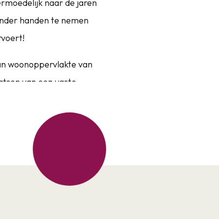
ermoedelijk naar de jaren
 onder handen te nemen
rvoert!
aan woonoppervlakte van
aatsen van een vaste
,5 m².
 de keuken van nogmaals
ing met bijvoorbeeld een
nwezig met aanvullend 3
den gesplitst zodat in
 is gelegen op het zonnige