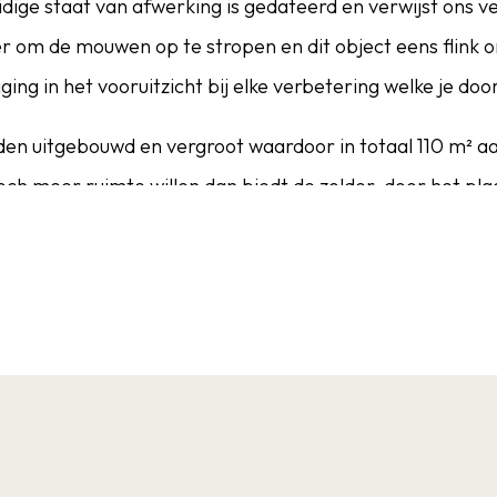
idige staat van afwerking is gedateerd en verwijst ons v
er om de mouwen op te stropen en dit object eens flink
ging in het vooruitzicht bij elke verbetering welke je doo
eden uitgebouwd en vergroot waardoor in totaal 110 m² 
toch meer ruimte willen dan biedt de zolder, door het pl
ter vergroting van het woonoppervlak met maar liefst 29
kamer met een diepte van ruim 9 meter met daarachter
r meer dan voldoende ruimte aanwezig is voor herindel
op de badkamer als op de verdieping is een badkamer aa
an de hoofdslaapkamer eventueel vrij eenvoudig kan wor
ezig zij. Een leuk afsluitend detail is dat de achtertuin
 de gehele dag geniet van de zon.