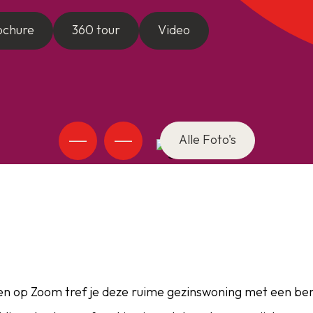
ochure
360 tour
Video
Alle Foto's
en op Zoom tref je deze ruime gezinswoning met een ber