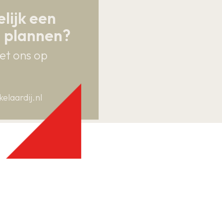
lijk een
g plannen?
ad, bidet en een
et ons op
laardij.nl
 splitsen in een 3e + 4e
n draagvloer in het