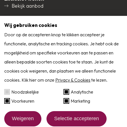
Bekijk aanbod
Social media
Wij gebruiken cookies
Door op de accepteren knop te klikken accepteer je
functionele, analytische en tracking cookies. Je hebt ook de
9,0
mogelijkheid om specifieke voorkeuren aan te passen en
Reviews
Alle reviews
alleen bepaalde soorten cookies toe te staan. Je kunt de
cookies ook weigeren, dan plaatsen we alleen functionele
cookies. Klik hier om onze
Privacy & Cookies
te lezen.
Zoekservice
Noodzakelijke
Analytische
Voorkeuren
Marketing
Eerder op de hoogte dan Funda? Schrijf je in
als zoeker!
Website by:
BlackDesk
Weigeren
Selectie accepteren
KvK: 20102358