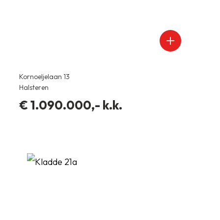
Woonopp.
2
240 m
Perceelopp.
2
Kornoeljelaan 13
636 m
Halsteren
4
kamers
€ 1.090.000,- k.k.