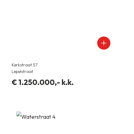
Woonopp.
2
570 m
Perceelopp.
2
Kerkstraat 57
771 m
Lepelstraat
6
kamers
€ 1.250.000,- k.k.