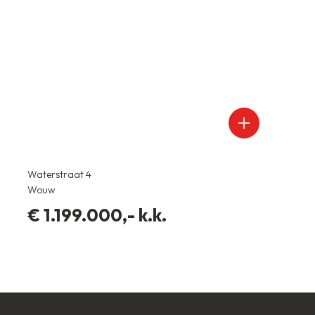
Woonopp.
2
320 m
Perceelopp.
2
Waterstraat 4
6.301 m
Wouw
4
kamers
€ 1.199.000,- k.k.