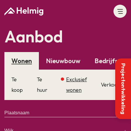
Aanbod
Wonen
Nieuwbouw
Bedrijfsaan
Projectontwikkeling
Te
Te
Exclusief
Verkocht
koop
huur
wonen