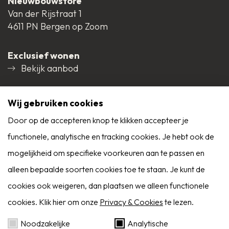
Nieuwbouwstore
Schuur / Berging
Voorzien van elektra
Van der Rijstraat 1
Overloop met vaste trap naar 2e verdieping,
voorzieningen
4611 PN Bergen op Zoom
wandafwerking renovliesbehang, laminaatvloer,
plafond afgewerkt met spuitwerk;
Exclusief wonen
Parkeerfaciliteiten
Openbaar parkeren,
Bekijk aanbod
Op eigen terrein
slaapkamer rechts voor, wandafwerking behang en
Social media
renovliesbehang, laminaatvloer, plafond afgewerkt
Wij gebruiken cookies
Permanente bewoning
Ja
met spuitwerk;
Door op de accepteren knop te klikken accepteer je
functionele, analytische en tracking cookies. Je hebt ook de
9,0
Onderhoud binnen
Goed
slaapkamer rechts achter, wandafwerking
mogelijkheid om specifieke voorkeuren aan te passen en
Reviews
renovliesbehang, laminaatvloer, plafond afgewerkt
Alle reviews
alleen bepaalde soorten cookies toe te staan. Je kunt de
Onderhoud buiten
Goed
met spuitwerk;
cookies ook weigeren, dan plaatsen we alleen functionele
cookies. Klik hier om onze
Privacy & Cookies
te lezen.
slaapkamer links achter, wandafwerking
Huidig gebruik
Woonruimte
Zoekservice
Noodzakelijke
Analytische
renovliesbehang, laminaatvloer, plafond afgewerkt