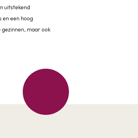
en uitstekend
s en een hoog
e gezinnen, maar ook
ch een lichte en
 Samen goed voor circa 52
de uitbouw op de eerste
kheden voor slapen,
eet uitgevoerd. Zo
ng op de verdiepingen,