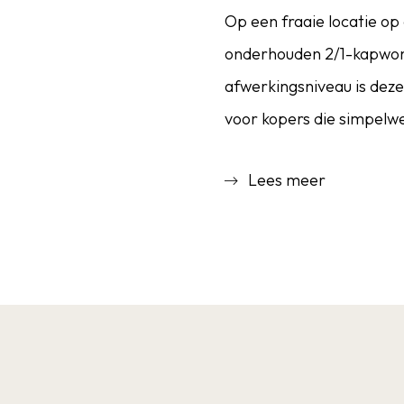
Op een fraaie locatie op
onderhouden 2/1-kapwonin
afwerkingsniveau is dez
voor kopers die simpelw
De woning maakt direct i
Lees meer
sfeervolle living, terwij
m² aan dagelijks wooncom
verdieping is bovendien
werken of hobby’s.
Ook op het gebied van c
beschikt de woning over 