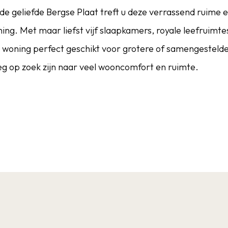
 de geliefde Bergse Plaat treft u deze verrassend ruime 
g. Met maar liefst vijf slaapkamers, royale leefruimte
e woning perfect geschikt voor grotere of samengesteld
eg op zoek zijn naar veel wooncomfort en ruimte.
ndruk met haar royale opzet. Aan de voorzijde bevindt zi
l aan de achterzijde een ruime woonkeuken is gesitueerd.
fort en een heerlijke plek voor het hele gezin. Dankzij 
 een verrassend ruim geheel ontstaan met volop mogelij
omfort en duurzaamheid is deze woning bijzonder compl
volledige isolatie, ankerloze tussenmuren, airconditioni