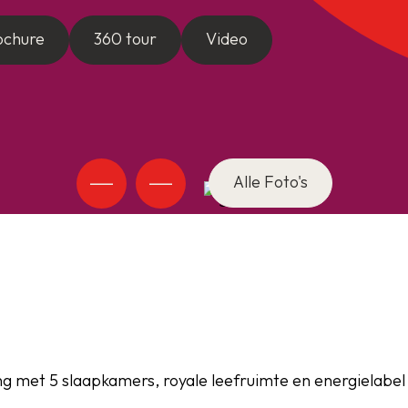
ochure
360 tour
Video
Alle Foto's
g met 5 slaapkamers, royale leefruimte en energielabel