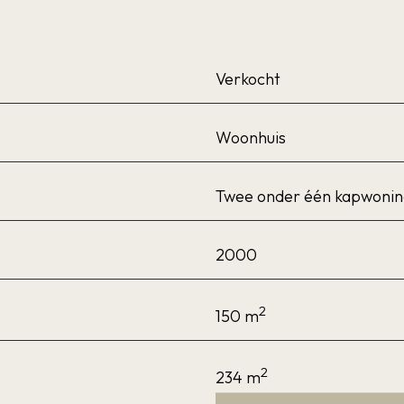
aar liefst 22 zonnepanelen met een gezamenlijk piekver
 sfeervolle houthaard voor extra warmte, ambiance en
Verkocht
e woning op tal van punten gemoderniseerd en verbeter
op zijn plaats is. Enkele highlights:
Woonhuis
 vv. ligbad, inloopdouche, 2e toilet, badkamermeubel e
Twee onder één kapwonin
jlvolle PVC-vloer op de begane grond;
2000
 op de verdiepingen;
rzien van Bosch inbouwapparatuur;
2
150 m
htertuin vv. windzeilen en bestrating;
t in de schuur;
2
234 m
ventilatiesysteem;