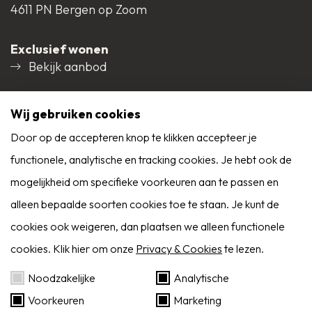
4611 PN Bergen op Zoom
slaapkamer links voor voorzien van een inbouwkast
Huidige bestemming
Woonruimte
Exclusief wonen
en een wastafel, wandafwerking sierpleister en
Bekijk aanbod
behang, vloer afgewerkt met tapijt, plafond
Voorzieningen
Airconditioning,
Social media
afgewerkt met gipsplaten;
Dakraam, Natuurlijke
Wij gebruiken cookies
ventilatie
Door op de accepteren knop te klikken accepteer je
slaapkamer links achter voorzien van een
functionele, analytische en tracking cookies. Je hebt ook de
9,0
inbouwkast en een rolluik, wandafwerking behang,
mogelijkheid om specifieke voorkeuren aan te passen en
Reviews
vloer afgewerkt met tapijt, plafond afgewerkt met
Alle reviews
alleen bepaalde soorten cookies toe te staan. Je kunt de
gipsplaten, deur naar balkon;
cookies ook weigeren, dan plaatsen we alleen functionele
cookies. Klik hier om onze
Privacy & Cookies
te lezen.
slaapkamer rechts achter voorzien van bergkasten
Zoekservice
Noodzakelijke
Analytische
onder het schuine dakvlak en een dakraam,
Voorkeuren
Marketing
wandafwerking stucwerk, vloer afgewerkt met
Eerder op de hoogte dan Funda? Schrijf je in