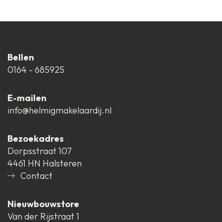
gedeeltelijk,
droger. Het raam op de tweede verdieping zorgt
Warmtepomp, Warmte
voor daglicht.
terugwininstallatie
Bellen
Voor meer informatie, neem gerust contact met
0164 - 685925
Tuin
Achtertuin, Voortuin
ons op, we praten je graag bij!
E-mailen
Hoofdtuin
Achtertuin
info@helmigmakelaardij.nl
2
Oppervlakte
71 m
Bezoekadres
Dorpsstraat 107
hoofdtuin
4461 HN Halsteren
Contact
Ligging hoofdtuin
Noord
Nieuwbouwstore
Van der Rijstraat 1
Kwaliteit tuin
Aan te leggen