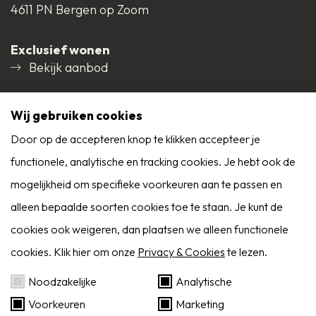
4611 PN Bergen op Zoom
Schuur / Berging
Vrijstaand hout
Exclusief wonen
Bekijk aanbod
Schuur / Berging
Voorzien van elektra
Social media
voorzieningen
Wij gebruiken cookies
Door op de accepteren knop te klikken accepteer je
Parkeerfaciliteiten
Openbaar parkeren
functionele, analytische en tracking cookies. Je hebt ook de
9,0
mogelijkheid om specifieke voorkeuren aan te passen en
Reviews
Permanente bewoning
Ja
Alle reviews
alleen bepaalde soorten cookies toe te staan. Je kunt de
cookies ook weigeren, dan plaatsen we alleen functionele
Onderhoud binnen
Uitstekend
cookies. Klik hier om onze
Privacy & Cookies
te lezen.
Zoekservice
Noodzakelijke
Analytische
Onderhoud buiten
Uitstekend
Voorkeuren
Marketing
Eerder op de hoogte dan Funda? Schrijf je in