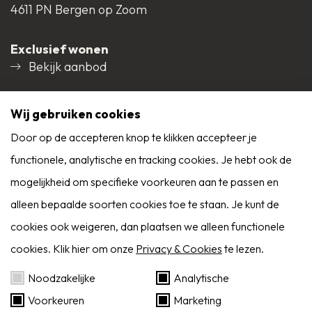
Woning: energielabel A, geldig tot 20-02-2036
4611 PN Bergen op Zoom
Zonnepanelen,
Bouwjaar
Exclusief wonen
Natuurlijke ventilatie
Bekijk aanbod
1975
Social media
Oplevering
Wij gebruiken cookies
De oplevering van het pand is in overleg
Door op de accepteren knop te klikken accepteer je
functionele, analytische en tracking cookies. Je hebt ook de
9,0
Opleveringsniveau
mogelijkheid om specifieke voorkeuren aan te passen en
Reviews
Het pand zal in de huidige staat (as is, where is)
Alle reviews
alleen bepaalde soorten cookies toe te staan. Je kunt de
worden verkocht.
cookies ook weigeren, dan plaatsen we alleen functionele
cookies. Klik hier om onze
Privacy & Cookies
te lezen.
Aanvaarding
Zoekservice
Noodzakelijke
Analytische
Het moment van aanvaarding / oplevering is in
Voorkeuren
Marketing
overleg met de verkoper.
Eerder op de hoogte dan Funda? Schrijf je in