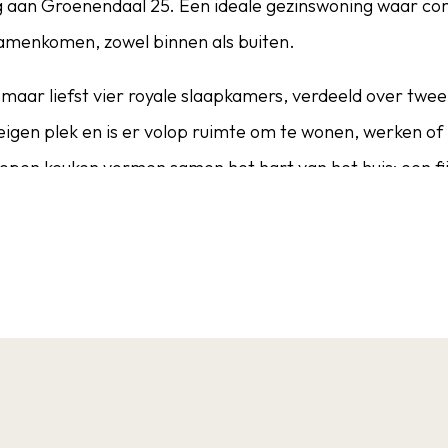
 aan Groenendaal 25. Een ideale gezinswoning waar com
amenkomen, zowel binnen als buiten.
maar liefst vier royale slaapkamers, verdeeld over twe
n eigen plek en is er volop ruimte om te wonen, werken of
open keuken vormen samen het hart van het huis: een fi
ct thuis voelt.
 aantrekkelijk. De royale tuin op het zuiden biedt de hel
ng op een hoekperceel. Hier geniet je van lange zomerdage
 je eigen groene oase.
me garage: perfect voor je auto, maar ook uitermate gesc
hoekligging zorgt bovendien voor een vrij gevoel en een 