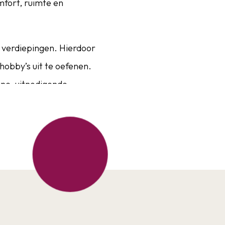
fort, ruimte en
e verdiepingen. Hierdoor
 hobby’s uit te oefenen.
jne, uitnodigende
e dag door zon en volop
n, gezellige borrels en
hikt voor de hobbyist of
prettige doorkijk in de