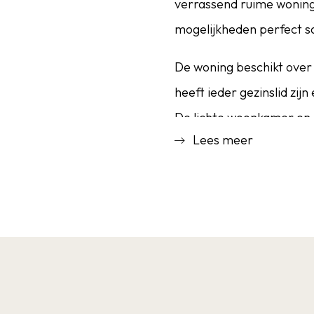
verrassend ruime woning
mogelijkheden perfect s
De woning beschikt over 
heeft ieder gezinslid zij
De lichte woonkamer en 
Lees meer
leefruimte waar je je dire
Buiten is het minstens zo
privacy dankzij de liggi
ontspannen momenten in
Extra pluspunt is de rui
als extra bergruimte. De 