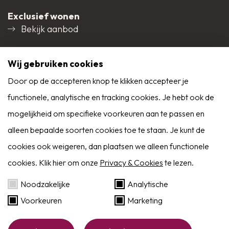
Voorzieningen
Rolluiken, Dakraam,
Exclusief wonen
Tuin:
Bekijk aanbod
Natuurlijke ventilatie
Aangelegde tuin, terras bestraat met
Social media
sierbestrating, voorzien van borders, omheining
Wij gebruiken cookies
rondom en een poort naar achterom.
Door op de accepteren knop te klikken accepteer je
functionele, analytische en tracking cookies. Je hebt ook de
9,0
Bouwaard:
mogelijkheid om specifieke voorkeuren aan te passen en
Reviews
Woonhuis:
Alle reviews
alleen bepaalde soorten cookies toe te staan. Je kunt de
Traditioneel gebouwd in spouw, opgetrokken in
cookies ook weigeren, dan plaatsen we alleen functionele
cookies. Klik hier om onze
Privacy & Cookies
te lezen.
metselbaksteen, begane grondvloer uitgevoerd in
Zoekservice
beton, 1e verdiepingsvloer uitgevoerd in beton, 2e
Noodzakelijke
Analytische
verdiepingsvloer uitgevoerd in hout, onderschoten
Voorkeuren
Marketing
Eerder op de hoogte dan Funda? Schrijf je in
kap gedekt met pannen en platdakconstructie
als zoeker!
Website by:
BlackDesk