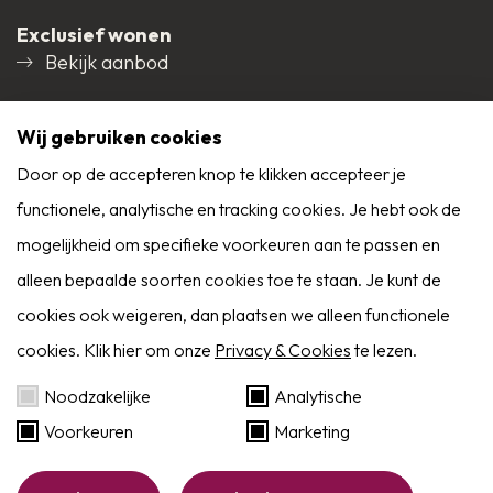
lichte woonkamer, extra diep van uitvoering,
Exclusief wonen
wandafwerking sierpleister, laminaatvloer, plafond
Bekijk aanbod
afgewerkt met spuitwerk, schuifdeuren naar
Social media
tuin/terras.
Wij gebruiken cookies
Door op de accepteren knop te klikken accepteer je
open keuken waarin geplaatst een in hoek
functionele, analytische en tracking cookies. Je hebt ook de
9,0
opgestelde inbouwkeuken voorzien van een
mogelijkheid om specifieke voorkeuren aan te passen en
Reviews
kunststof aanrechtblad met een spoelbak, inbouw
Alle reviews
alleen bepaalde soorten cookies toe te staan. Je kunt de
5-pits gas kookplaat, -koeler, -magnetron, -
cookies ook weigeren, dan plaatsen we alleen functionele
cookies. Klik hier om onze
Privacy & Cookies
te lezen.
vaatwasser en een RVS afzuigkap, wandafwerking
Zoekservice
sierpleister, laminaatvloer, plafond afgewerkt met
Noodzakelijke
Analytische
spuitwerk, loopdeur naar tuin/terras.
Voorkeuren
Marketing
Eerder op de hoogte dan Funda? Schrijf je in
als zoeker!
Website by:
BlackDesk
1e verdieping: