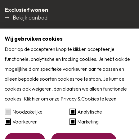
ventilatie
Exclusief wonen
3-tal ruime slaapkamers, waarvan 1x met toegang
Bekijk aanbod
tot balkon voorzijde, wandafwerking spuitwerk,
laminaatvloer, plafond afgewerkt met spuitwerk;
Social media
Wij gebruiken cookies
betegelde badkamer voorzien van een ligbad,
Door op de accepteren knop te klikken accepteer je
functionele, analytische en tracking cookies. Je hebt ook de
douchecabine, 2e toilet en badkamermeubel met
9,0
mogelijkheid om specifieke voorkeuren aan te passen en
Reviews
een wastafel.
Alle reviews
alleen bepaalde soorten cookies toe te staan. Je kunt de
2e verdieping:
cookies ook weigeren, dan plaatsen we alleen functionele
cookies. Klik hier om onze
Privacy & Cookies
te lezen.
Overloop voorzien van een CV-/waskast met
Zoekservice
opstelplaats HR-combiketel, WTW-unit en
Noodzakelijke
Analytische
wasmachine-/drogeraansluiting, wandafwerking
Voorkeuren
Marketing
Eerder op de hoogte dan Funda? Schrijf je in
spuitwerk, laminaatvloer, dakplaten in het zicht;
als zoeker!
Website by:
BlackDesk