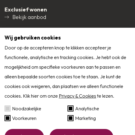
Exclusief wonen
waardoor extra comfortabel, voorzien van
Bekijk aanbod
opstelplaats droger, keukenblok, deur naar
achterom, dak uitgevoerd in sandwichpanelen.
Social media
Wij gebruiken cookies
Tuin:
Door op de accepteren knop te klikken accepteer je
functionele, analytische en tracking cookies. Je hebt ook de
Strak en onderhoudsvriendelijk aangelegde tuin,
9,0
mogelijkheid om specifieke voorkeuren aan te passen en
Reviews
gelegen op het zonnige Westen, terras bestraat
Alle reviews
alleen bepaalde soorten cookies toe te staan. Je kunt de
met sierbestrating (60×60), voorzien van
cookies ook weigeren, dan plaatsen we alleen functionele
kunstgazon, schuttingen, buitenkraan, een veranda
cookies. Klik hier om onze
Privacy & Cookies
te lezen.
en een achteruitgang via de berging.
Zoekservice
Noodzakelijke
Analytische
Bouwaard:
Voorkeuren
Marketing
Eerder op de hoogte dan Funda? Schrijf je in
Woonhuis:
als zoeker!
Website by:
BlackDesk