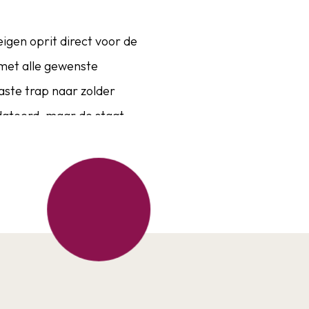
igen oprit direct voor de
 met alle gewenste
ste trap naar zolder
dateerd, maar de staat
och bevinden alle
 aan supermarkten,
e stadscentrum met
nd (met de auto / fiets)
ereikbaar zijn. Een