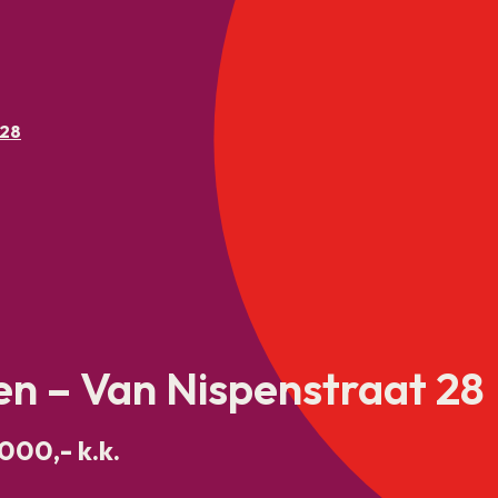
 28
n – Van Nispenstraat 28
000,- k.k.