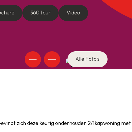
ochure
360 tour
Video
Alle Foto's
bevindt zich deze keurig onderhouden 2/1kapwoning met 