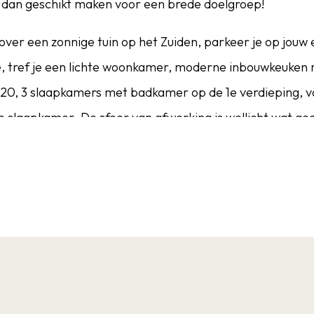
dan geschikt maken voor een brede doelgroep!
over een zonnige tuin op het Zuiden, parkeer je op jouw e
ge, tref je een lichte woonkamer, moderne inbouwkeuken
20, 3 slaapkamers met badkamer op de 1e verdieping, va
 slaapkamer. De sfeer van afwerking is wellicht wat ge
orde!
 woonomgeving voor jong en oud met een dorpse sfeer. T
echts enkele minuten (met de auto / fiets). Denk hierbij
sonderwijs, openbaar busvervoer en zo ook het gezellig
k snelwegtracé A4 bevindt zich op slechts 5 minuten afsta
, Breda, Antwerpen en Goes binnen ca. 30-45 minuten b
r centrale ligging dus!