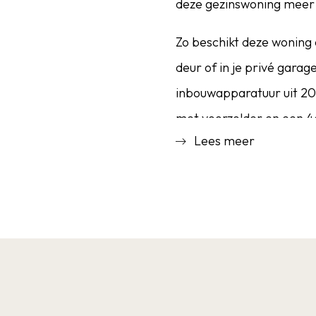
deze gezinswoning meer 
Zo beschikt deze woning 
deur of in je privé gara
inbouwapparatuur uit 20
met voorzolder en een 4e
Lees meer
van onderhoud is top in 
Welberg biedt een fijne
voorzieningen zich op sl
sportverenigingen, basi
winkels, horeca, etc. Oo
waardoor o.a. Rotterdam
dorpse sfeer met een zee