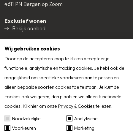
4611 PN Bergen op Zoom
Permanente bewoning
Ja
1e verdieping:
Exclusief wonen
Overloop voorzien van een kastenwand en dakraam
Bekijk aanbod
Onderhoud binnen
Goed
en bergkast en luik naar bergzolder, wandafwerking
Social media
stucwerk, vloer afgewerkt met tapijt, plafond
Wij gebruiken cookies
Onderhoud buiten
Goed
afgewerkt met stucwerk;
Door op de accepteren knop te klikken accepteer je
Huidig gebruik
Woonruimte
functionele, analytische en tracking cookies. Je hebt ook de
9,0
slaapkamer rechts voor, voorzien van 2 dakramen
mogelijkheid om specifieke voorkeuren aan te passen en
Reviews
en een steektrap naar de vide, wandafwerking
Alle reviews
Huidige bestemming
alleen bepaalde soorten cookies toe te staan. Je kunt de
Woonruimte
stucwerk, laminaatvloer, plafond afgewerkt met
cookies ook weigeren, dan plaatsen we alleen functionele
stucwerk;
cookies. Klik hier om onze
Privacy & Cookies
te lezen.
Voorzieningen
Rolluiken,
Zoekservice
Buitenzonwering,
Noodzakelijke
Analytische
slaapkamer midden voor, voorzien van een
Dakraam, Natuurlijke
Voorkeuren
Marketing
dakraam, wandafwerking geschilderd
Eerder op de hoogte dan Funda? Schrijf je in