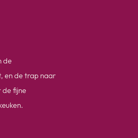
n de
t, en de trap naar
 de fijne
 keuken.