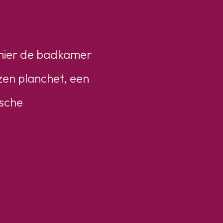
e hier de badkamer
zen planchet, een
ische