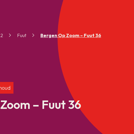
 2
Fuut
Bergen Op Zoom – Fuut 36
houd
Zoom – Fuut 36