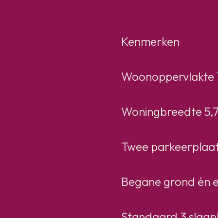
Kenmerken
Woonoppervlakte 1
Woningbreedte 5,
Twee parkeerplaats
Begane grond én e
Standaard 3 slaa