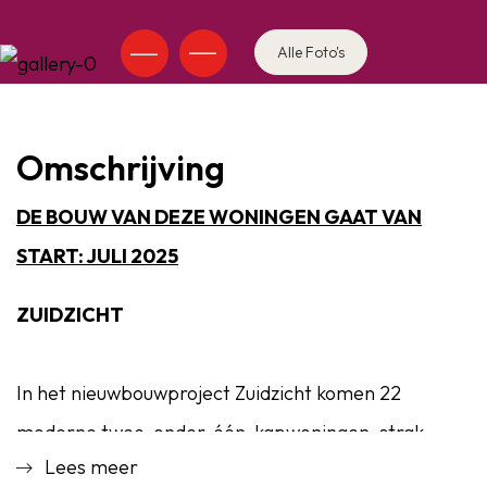
Alle Foto's
Omschrijving
DE BOUW VAN DEZE WONINGEN GAAT VAN
START: JULI 2025
ZUIDZICHT
In het nieuwbouwproject Zuidzicht komen 22
moderne twee-onder-één-kapwoningen, strak
Lees meer
vormgegeven, met lekker veel ruimte én prachtig