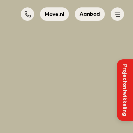
Aanbod
Move.nl
Projectontwikkeling