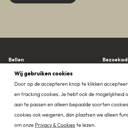
Bellen
Bezoekad
0164 - 685925
Dorpsstraa
Wij gebruiken cookies
4461 HN Ha
E-mailen
Door op de accepteren knop te klikken accepteer 
info@helmigmakelaardij.nl
Contac
en tracking cookies. Je hebt ook de mogelijkheid
Zoekservice
aan te passen en alleen bepaalde soorten cookies 
cookies ook weigeren, dan plaatsen we alleen funct
Eerder op de hoogte dan Funda? Schrijf
om onze
Privacy & Cookies
te lezen.
je in als zoeker!