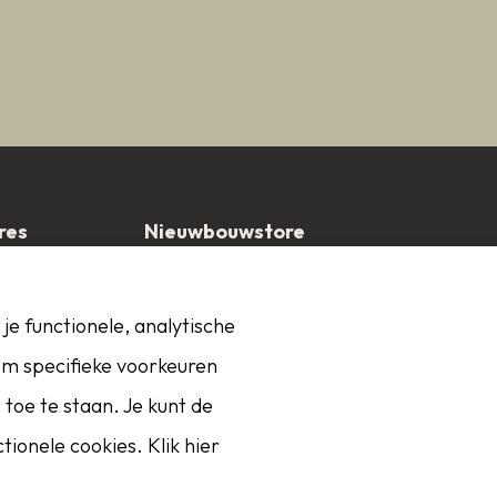
res
Nieuwbouwstore
t 107
Van der Rijstraat 1
lsteren
4611 PN Bergen op Zoom
je functionele, analytische
t
 om specifieke voorkeuren
toe te staan. Je kunt de
ionele cookies. Klik hier