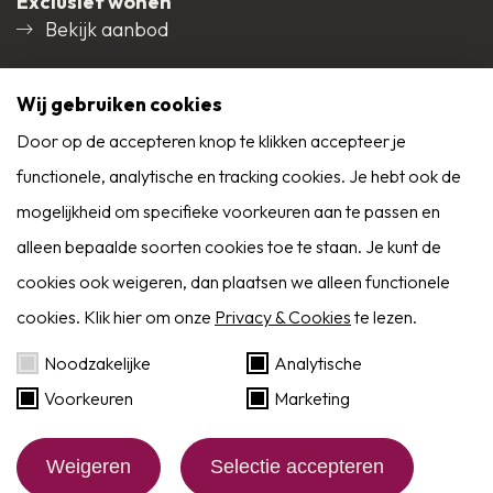
Exclusief wonen
Bekijk aanbod
Social media
Wij gebruiken cookies
Door op de accepteren knop te klikken accepteer je
functionele, analytische en tracking cookies. Je hebt ook de
9,0
mogelijkheid om specifieke voorkeuren aan te passen en
Reviews
Alle reviews
alleen bepaalde soorten cookies toe te staan. Je kunt de
cookies ook weigeren, dan plaatsen we alleen functionele
cookies. Klik hier om onze
Privacy & Cookies
te lezen.
Zoekservice
Noodzakelijke
Analytische
Voorkeuren
Marketing
Eerder op de hoogte dan Funda? Schrijf je in
als zoeker!
Website by:
BlackDesk
Weigeren
Selectie accepteren