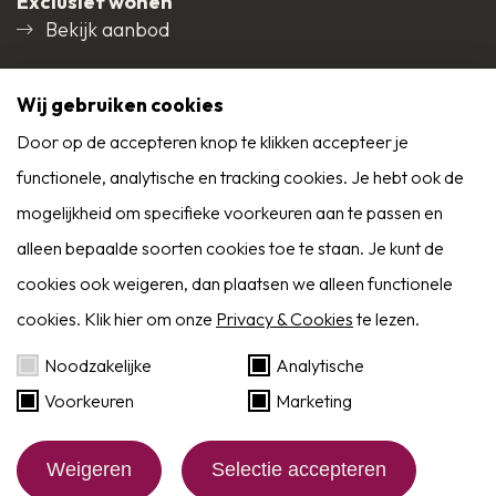
Exclusief wonen
Bekijk aanbod
Social media
Wij gebruiken cookies
Door op de accepteren knop te klikken accepteer je
functionele, analytische en tracking cookies. Je hebt ook de
9,0
mogelijkheid om specifieke voorkeuren aan te passen en
Reviews
Alle reviews
alleen bepaalde soorten cookies toe te staan. Je kunt de
cookies ook weigeren, dan plaatsen we alleen functionele
cookies. Klik hier om onze
Privacy & Cookies
te lezen.
Zoekservice
Noodzakelijke
Analytische
Voorkeuren
Marketing
Eerder op de hoogte dan Funda? Schrijf je in
als zoeker!
Website by:
BlackDesk
Weigeren
Selectie accepteren