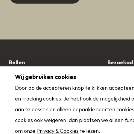
Bellen
Bezoekad
0164 - 685925
Dorpsstraa
Wij gebruiken cookies
4461 HN Ha
E-mailen
Door op de accepteren knop te klikken accepteer 
info@helmigmakelaardij.nl
Contac
en tracking cookies. Je hebt ook de mogelijkheid
Zoekservice
aan te passen en alleen bepaalde soorten cookies 
cookies ook weigeren, dan plaatsen we alleen funct
Eerder op de hoogte dan Funda? Schrijf
om onze
Privacy & Cookies
te lezen.
je in als zoeker!