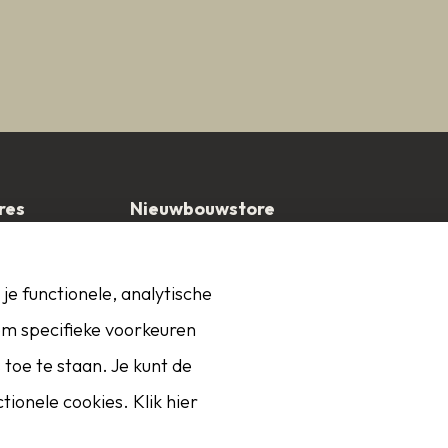
res
Nieuwbouwstore
t 107
Van der Rijstraat 1
lsteren
4611 PN Bergen op Zoom
je functionele, analytische
t
 om specifieke voorkeuren
toe te staan. Je kunt de
ionele cookies. Klik hier